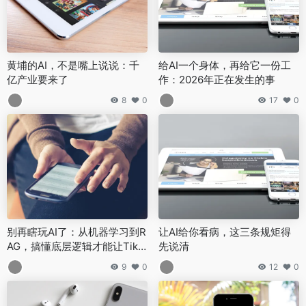
黄埔的AI，不是嘴上说说：千
给AI一个身体，再给它一份工
亿产业要来了
作：2026年正在发生的事
8
0
17
0
别再瞎玩AI了：从机器学习到R
让AI给你看病，这三条规矩得
AG，搞懂底层逻辑才能让TikT
先说清
ok和跨境生意更好做
9
0
12
0