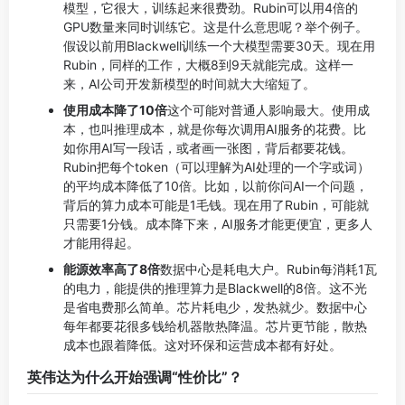
模型，它很大，训练起来很费劲。Rubin可以用4倍的
GPU数量来同时训练它。这是什么意思呢？举个例子。
假设以前用Blackwell训练一个大模型需要30天。现在用
Rubin，同样的工作，大概8到9天就能完成。这样一
来，AI公司开发新模型的时间就大大缩短了。
使用成本降了10倍
这个可能对普通人影响最大。使用成
本，也叫推理成本，就是你每次调用AI服务的花费。比
如你用AI写一段话，或者画一张图，背后都要花钱。
Rubin把每个token（可以理解为AI处理的一个字或词）
的平均成本降低了10倍。比如，以前你问AI一个问题，
背后的算力成本可能是1毛钱。现在用了Rubin，可能就
只需要1分钱。成本降下来，AI服务才能更便宜，更多人
才能用得起。
能源效率高了8倍
数据中心是耗电大户。Rubin每消耗1瓦
的电力，能提供的推理算力是Blackwell的8倍。这不光
是省电费那么简单。芯片耗电少，发热就少。数据中心
每年都要花很多钱给机器散热降温。芯片更节能，散热
成本也跟着降低。这对环保和运营成本都有好处。
英伟达为什么开始强调“性价比”？