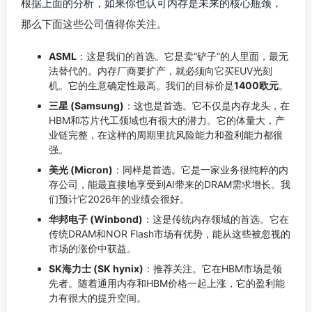
根据上面的分析，如果你也认可内存是未来的核心瓶颈，
那么下面这些公司值得你关注。
ASML
：这是我们的首选。它是卖“铲子”的人里面，最无
法替代的。内存厂商要扩产，就必须向它买EUV光刻
机。它的生意确定性最高。我们的目标价是
1400欧元
。
三星 (Samsung)
：这也是首选。它不仅是内存龙头，在
HBM和芯片代工领域也有很大的潜力。它的体量大，产
业链完整，在这样的周期里抗风险能力和盈利能力都很
强。
美光 (Micron)
：同样是首选。它是一家业务很纯粹的内
存公司，能最直接地享受到AI带来的DRAM需求增长。我
们预计它2026年的业绩会很好。
华邦电子 (Winbond)
：这是传统内存领域的首选。它在
传统DRAM和NOR Flash市场有优势，能从这些被忽视的
市场的涨价中获益。
SK海力士 (SK hynix)
：推荐关注。它在HBM市场是领
先者。随着通用内存和HBM价格一起上涨，它的盈利能
力有很大的提升空间。