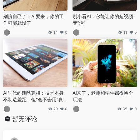
别骗自己了：AI要来，你的工
别小看AI：它能让你的短视频
作可能就没了
变“活”
14
0
11
0
AI时代的残酷真相：技术本身
AI来了，老师和学生都得换个
不制造差距，但“会不会用”真
玩法
的会
29
0
35
0
暂无评论