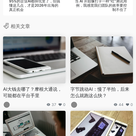
95%的企业AI都掉坑里了，但搞
当 AI 开始像打字一样“吐”测试用
懂这几点，才是2026年出海的
例，我感觉我们团队的效率要控
真正机会
制不住了
相关文章
AI大钱去哪了？摩根大通说，
字节跳动AI：慢了半拍，后来
可能都在平台手里
怎么就跑这么快？
37
0
44
0