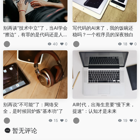
别再谈“技术中立”了，当AI学会
写代码的AI来了，我的饭碗还
“擦边”，有罪的是代码还是人
稳吗？一个程序员的深夜独白
心？
40
0
18
0
别再说“不可能”了：网络安
AI时代，出海生意要“慢下来，
全，是时候回炉炼“基本功”了
提速”：认知才是未来
15
0
19
0
暂无评论