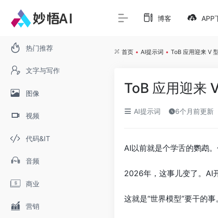
博客
APP
热门推荐
首页
•
AI提示词
•
ToB 应用迎来 V
文字与写作
ToB 应用迎来 
图像
AI提示词
6个月前更新
视频
代码&IT
AI以前就是个学舌的鹦鹉
音频
2026年，这事儿变了。
商业
这就是“世界模型”要干的
营销