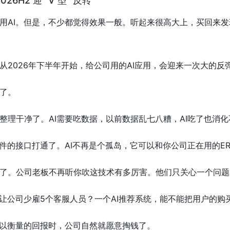
6H2 迎 “V 型” 反转
用AI。但是，不少都觉得效果一般。听起来很高大上，买回来
从2026年下半年开始，给公司用的AI应用，会迎来一次大的反
了。
整理干净了。AI需要吃数据，以前数据乱七八糟，AI吃了也消化
软件的接口打通了。AI不再是个孤岛，它可以和你公司正在用的E
了。公司老板不再听你吹这技术有多厉害。他们只关心一个问题：
能让公司少雇5个客服人员？一个AI推荐系统，能不能把用户的购
可以衡量的回报时，公司自然就愿意掏钱了。