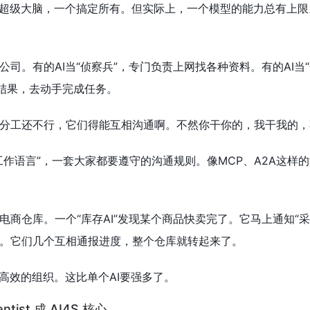
个超级大脑，一个搞定所有。但实际上，一个模型的能力总有上限
。
公司。有的AI当“侦察兵”，专门负责上网找各种资料。有的AI
析结果，去动手完成任务。
分工还不行，它们得能互相沟通啊。不然你干你的，我干我的，
工作语言”，一套大家都要遵守的沟通规则。像MCP、A2A这样
商仓库。一个“库存AI”发现某个商品快卖完了。它马上通知“采购
。它们几个互相通报进度，整个仓库就转起来了。
个高效的组织。这比单个AI要强多了。
ntist 成 AI4S 核心