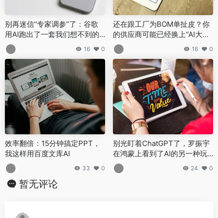
别再迷信“专家调参”了：谷歌
还在跟工厂为BOM单扯皮？你
用AI跑出了一套我们想不到的
的供应商可能已经换上“AI大脑”
打法
了
16
0
16
0
效率翻倍：15分钟搞定PPT，
别光盯着ChatGPT了，罗振宇
我这样用百度文库AI
在鸿蒙上看到了AI的另一种玩
法
33
0
24
0
暂无评论