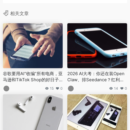
相关文章
谷歌要用AI“收编”所有电商，亚
2026 AI大考：你还在装Open
马逊和TikTok Shop的好日子
Claw、排Seedance？红利只
到头了？
留给行动派！
15
0
14
0