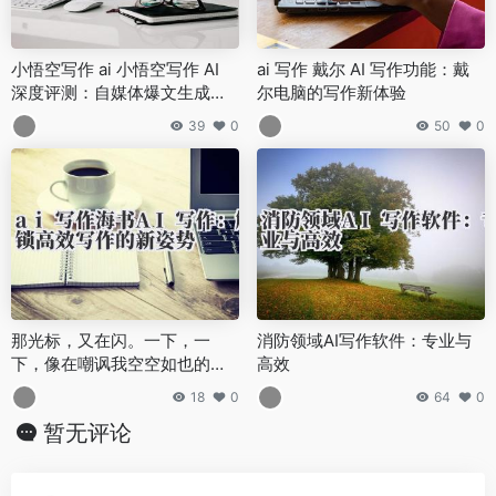
小悟空写作 ai 小悟空写作 AI
ai 写作 戴尔 AI 写作功能：戴
深度评测：自媒体爆文生成的
尔电脑的写作新体验
算法逻辑与用户反馈
39
0
50
0
那光标，又在闪。一下，一
消防领域AI写作软件：专业与
下，像在嘲讽我空空如也的脑
高效
袋。
18
0
64
0
暂无评论