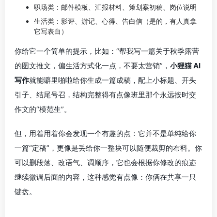
职场类：邮件模板、汇报材料、策划案初稿、岗位说明
生活类：影评、游记、心得、告白信（是的，有人真拿
它写表白）
你给它一个简单的提示，比如：“帮我写一篇关于秋季露营
的图文推文，偏生活方式化一点，不要太营销”，
小狸猫 AI
写作
就能噼里啪啦给你生成一篇成稿，配上小标题、开头
引子、结尾号召，结构完整得有点像班里那个永远按时交
作文的“模范生”。
但，用着用着你会发现一个有趣的点：它并不是单纯给你
一篇“定稿”，更像是丢给你一整块可以随便裁剪的布料。你
可以删段落、改语气、调顺序，它也会根据你修改的痕迹
继续微调后面的内容，这种感觉有点像：你俩在共享一只
键盘。