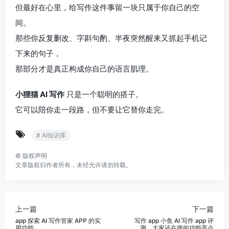
但最好在心里，给写作这件事留一块只属于你自己的空
间。
那些你反复删改、字斟句酌、半夜突然醒来又抓起手机记
下来的句子，
那部分才是真正构成你自己的语言肌理。
小狸猫 AI 写作
只是一个聪明的搭子。
它可以陪你走一段路，但不要让它替你走完。
# AI知识库
©
版权声明
文章版权归作者所有，未经允许请勿转载。
上一篇
下一篇
app 探索 AI 写作管家 APP 的实
写作 app 小鱼 AI 写作 app 评
用功能
测，大家还在搜的功能亮点