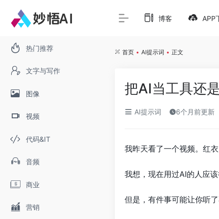
博客
APP
热门推荐
首页
•
AI提示词
•
正文
文字与写作
把AI当工具还
图像
AI提示词
6个月前更新
视频
代码&IT
我昨天看了一个视频。红衣
音频
我想，现在用过AI的人应该
商业
但是，有件事可能让你听了
营销